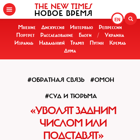
THE NEW TIMES
НОВОЕ ВРЕМЯ
EN
Мнение
Дискуссия
Интервью
Репрессии
Портрет
Расследование
Блоги
/
Украина
Израиль
Навальный
Трамп
Путин
Кремль
Дума
#ОБРАТНАЯ СВЯЗЬ
#ОМОН
#СУД И ТЮРЬМА
«УВОЛЯТ ЗАДНИМ
ЧИСЛОМ ИЛИ
ПОДСТАВЯТ»