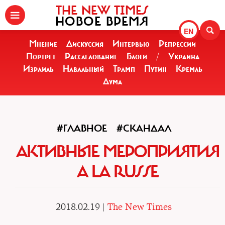
THE NEW TIMES
НОВОЕ ВРЕМЯ
EN
Мнение
Дискуссия
Интервью
Репрессии
Портрет
Расследование
Блоги
/
Украина
Израиль
Навальный
Трамп
Путин
Кремль
Дума
#ГЛАВНОЕ
#СКАНДАЛ
АКТИВНЫЕ МЕРОПРИЯТИЯ
A LA RUSSE
2018.02.19 |
The New Times