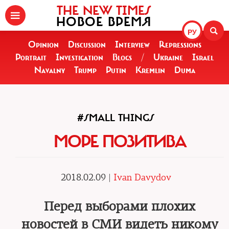
THE NEW TIMES
НОВОЕ ВРЕМЯ
РУ
Opinion
Discussion
Interview
Repressions
Portrait
Investigation
Blogs
/
Ukraine
Israel
Navalny
Trump
Putin
Kremlin
Duma
#SMALL THINGS
МОРЕ ПОЗИТИВА
2018.02.09 |
Ivan Davydov
Перед выборами плохих
новостей в СМИ видеть никому