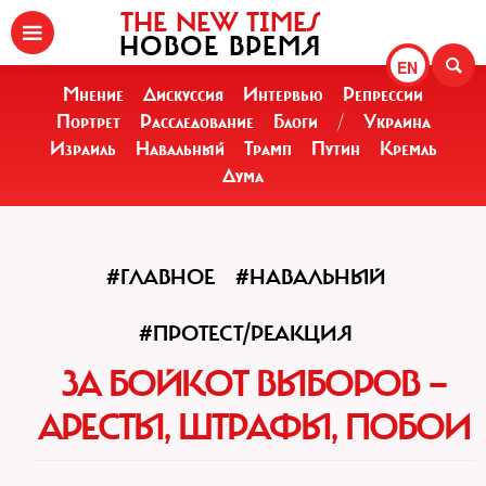
THE NEW TIMES
НОВОЕ ВРЕМЯ
EN
Мнение
Дискуссия
Интервью
Репрессии
Портрет
Расследование
Блоги
/
Украина
Израиль
Навальный
Трамп
Путин
Кремль
Дума
#ГЛАВНОЕ
#НАВАЛЬНЫЙ
#ПРОТЕСТ/РЕАКЦИЯ
ЗА БОЙКОТ ВЫБОРОВ —
АРЕСТЫ, ШТРАФЫ, ПОБОИ