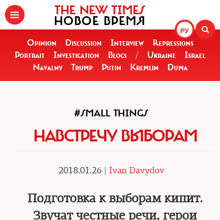
THE NEW TIMES
НОВОЕ ВРЕМЯ
РУ
Opinion
Discussion
Interview
Repressions
Portrait
Investigation
Blogs
/
Ukraine
Israel
Navalny
Trump
Putin
Kremlin
Duma
#SMALL THINGS
НАВСТРЕЧУ ВЫБОРАМ
2018.01.26 |
Ivan Davydov
Подготовка к выборам кипит.
Звучат честные речи, герои