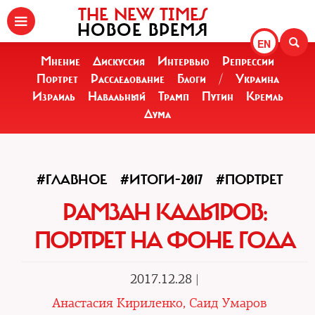
THE NEW TIMES
НОВОЕ ВРЕМЯ
EN
Мнение
Дискуссия
Интервью
Репрессии
Портрет
Расследование
Блоги
/
Украина
Израиль
Навальный
Трамп
Путин
Кремль
Дума
#ГЛАВНОЕ
#ИТОГИ-2017
#ПОРТРЕТ
РАМЗАН КАДЫРОВ:
ПОРТРЕТ НА ФОНЕ ГОДА
2017.12.28 |
Анастасия Кириленко, Саид Умаров