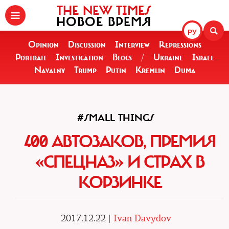
THE NEW TIMES
НОВОЕ ВРЕМЯ
РУ
Opinion
Discussion
Interview
Repressions
Portrait
Investigation
Blogs
/
Ukraine
Israel
Navalny
Trump
Putin
Kremlin
Duma
#SMALL THINGS
400 АВТОЗАКОВ, ПРЕМИЯ
«СПЕЦНАЗ» И СТРАХ В
КОРЗИНКЕ
2017.12.22 |
Ivan Davydov