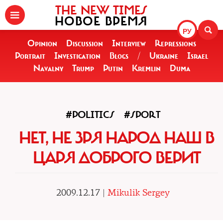
THE NEW TIMES
НОВОЕ ВРЕМЯ
РУ
Opinion
Discussion
Interview
Repressions
Portrait
Investigation
Blogs
/
Ukraine
Israel
Navalny
Trump
Putin
Kremlin
Duma
#POLITICS
#SPORT
НЕТ, НЕ ЗРЯ НАРОД НАШ В
ЦАРЯ ДОБРОГО ВЕРИТ
2009.12.17 |
Mikulik Sergey