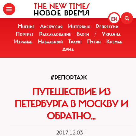
THE NEW TIMES
НОВОЕ ВРЕМЯ
EN
Мнение
Дискуссия
Интервью
Репрессии
Портрет
Расследование
Блоги
/
Украина
Израиль
Навальный
Трамп
Путин
Кремль
Дума
#РЕПОРТАЖ
ПУТЕШЕСТВИЕ ИЗ
ПЕТЕРБУРГА В МОСКВУ И
ОБРАТНО...
2017.12.03 |