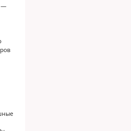
, —
о
оров
ашные