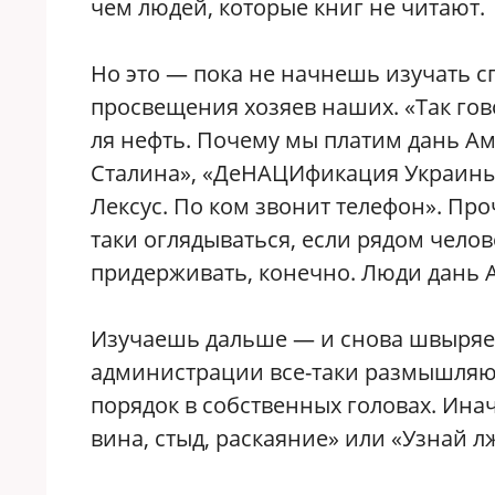
чем людей, которые книг не читают.
Но это — пока не начнешь изучать сп
просвещения хозяев наших. «Так гов
ля нефть. Почему мы платим дань Аме
Сталина», «ДеНАЦИфикация Украины.
Лексус. По ком звонит телефон». Пр
таки оглядываться, если рядом чело
придерживать, конечно. Люди дань А
Изучаешь дальше — и снова швыряет 
администрации все-таки размышляют 
порядок в собственных головах. Инач
вина, стыд, раскаяние» или «Узнай 