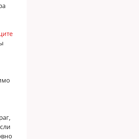
ра
щите
ры
имо
раг,
если
овно