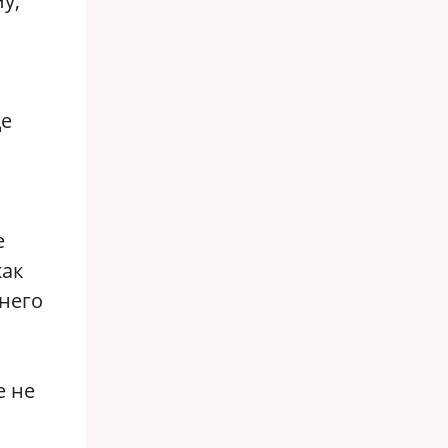
у,
де
е
как
ннего
е не