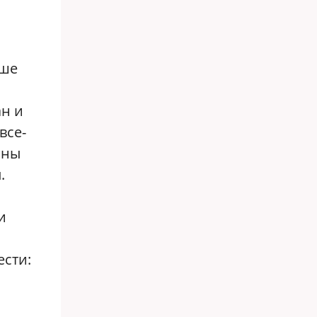
рше
ан и
все-
аны
.
и
ести: