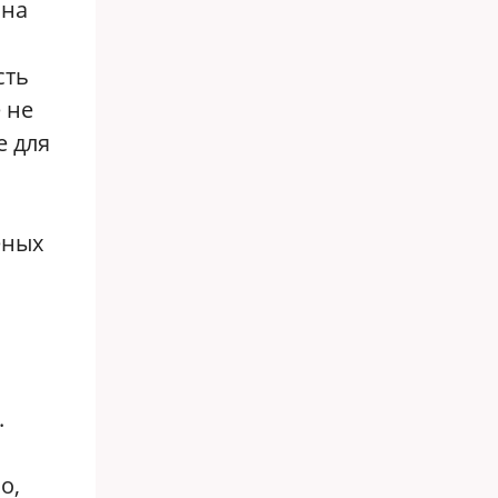
 на
сть
 не
е для
еных
.
о,