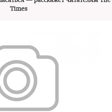
опасаться — расскажет читателям Th
Times