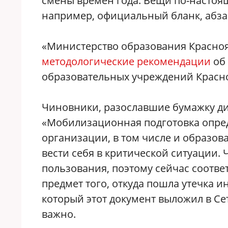
смены времен года. Вещи по-настоящ
например, официальный бланк, абза
«Министерство образования Красноя
методологические рекомендации
об 
образовательных учреждений Красно
Чиновники, разославшие бумажку ди
«Мобилизационная подготовка опред
организации, в том числе и образов
вести себя в критической ситуации. 
пользования, поэтому сейчас соотв
предмет того, откуда пошла утечка и
который этот документ выложил в Сеть
важно.