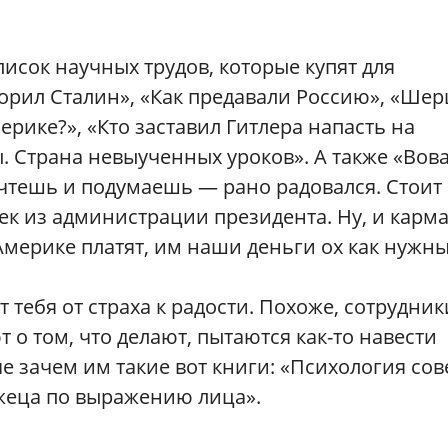
исок научных трудов, которые купят для
орил Сталин», «Как предавали Россию», «Ше
рике?», «Кто заставил Гитлера напасть на
 Страна невыученных уроков». А также «Вов
очтешь и подумаешь — рано радовался. Стоит 
век из администрации президента. Ну, и карм
мерике платят, им наши деньги ох как нужны
тебя от страха к радости. Похоже, сотрудник
о том, что делают, пытаются как-то навести
е зачем им такие вот книги: «Психология сов
лжеца по выражению лица».