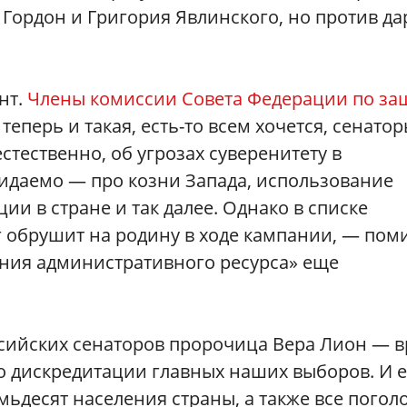
 Гордон и Григория Явлинского, но против да
нт.
Члены комиссии Совета Федерации по за
 теперь и такая, есть-то всем хочется, сенато
тественно, об угрозах суверенитету в
жидаемо — про козни Запада, использование
и в стране и так далее. Однако в списке
 обрушит на родину в ходе кампании, — пом
ния административного ресурса» еще
оссийских сенаторов пророчица Вера Лион — в
 дискредитации главных наших выборов. И 
мьдесят населения страны, а также все погол