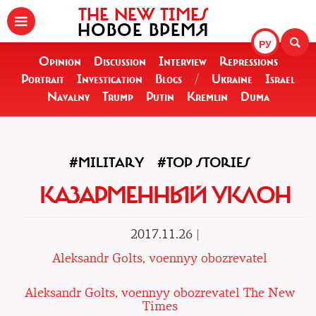
THE NEW TIMES
НОВОЕ ВРЕМЯ
РУ
Opinion
Discussion
Interview
Repressions
Portrait
Investigation
Blogs
/
Ukraine
Israel
Navalny
Trump
Putin
Kremlin
Duma
#MILITARY
#TOP STORIES
КАЗАРМЕННЫЙ УКЛОН
2017.11.26 |
Aleksandr Golts, voennyy obozrevatel
Aleksandr Golts, voennyy obozrevatel The New
Times