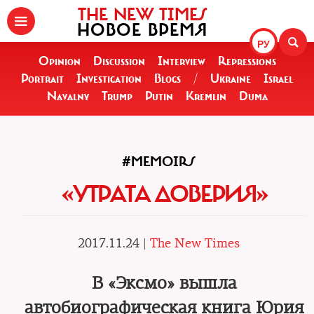
THE NEW TIMES
НОВОЕ ВРЕМЯ
РУ
Opinion
Discussion
Interview
Repressions
Portrait
Investigation
Blogs
/
Ukraine
Israel
Navalny
Trump
Putin
Kremlin
Duma
#MEMOIRS
«УТРАТА ДОВЕРИЯ»
2017.11.24 |
The New Times
В «Эксмо» вышла
автобиографическая книга Юрия