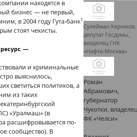
компании находятся в
ьный бизнес — не первый,
1
ним, в 2004 году Гута-банк
Сулейман Керимов,
рым стоят чекисты.
депутат Госдумы,
владелец ГНК
 ресурс —
«Нафта-Москва»
аствовали и криминальные
ыстро выяснилось,
Роман
их светиться политиков, а
Абрамович,
ним из таких
губернатор
 екатеринбургский
Чукотки, владеле
С) «Уралмаш» (в
ФК «Челси»
ура расшифровывается по-
ое сообщество). В
Владеют