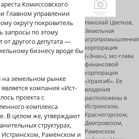
 ареста Комиссовского
ри Главном управлении
ому округу покровитель
Николай Цветков,
Земельная
ь запросы по этому
агропромышленна
 от другого депутата —
корпорация
мельному бизнесу вроде бы
(«Знак»), экс-глава
финансовой
корпорации
ы на земельном рынке
«Уралсиб». Ее
является компания «Ист-
владения
алось проекта с
расположены в
ленного комплекса
Истринском,
Красногорском,
. В целом же, утверждают
Дмитровском,
анительных структурах,
Раменском
 Истринском, Раменском и