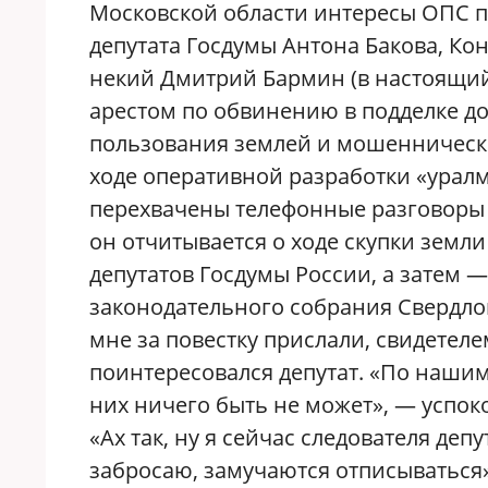
Московской области интересы ОПС 
депутата Госдумы Антона Бакова, Ко
некий Дмитрий Бармин (в настоящий
арестом по обвинению в подделке д
пользования землей и мошеннически
ходе оперативной разработки «урал
перехвачены телефонные разговоры 
он отчитывается о ходе скупки земл
депутатов Госдумы России, а затем 
законодательного собрания Свердлов
мне за повестку прислали, свидетел
поинтересовался депутат. «По нашим
них ничего быть не может», — успок
«Ах так, ну я сейчас следователя де
забросаю, замучаются отписываться