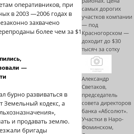
районах. Цена
етам оперативников, при
самых дорогих
ых в 2003 —2006 годах в
участков компании
езаконно захвачено
— под
перепроданы более чем за $1
Красногорском —
доходит до $30
тысяч за сотку
пились,
зовали —
ти
Александр
Светаков,
л бурно развиваться в
председатель
ят Земельный кодекс, а
совета директоров
банка «Абсолют».
ельхозназначения»,
Участки в Наро-
ть и продавать землю.
Фоминском,
иезжали бригады