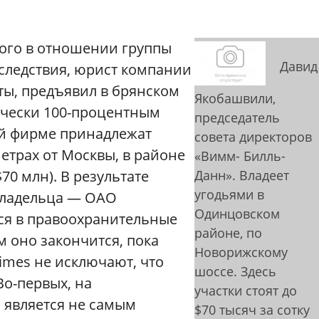
ного в отношении группы
Давид
 следствия, юрист компании
ты, предъявил в брянском
Якобашвили,
ически 100-процентным
председатель
ой фирме принадлежат
совета директоров
етрах от Москвы, в районе
«Вимм- Билль-
70 млн). В результате
Данн». Владеет
угодьями в
 владельца — ОАО
Одинцовском
лся в правоохранительные
районе, по
м оно закончится, пока
Новорижскому
imes не исключают, что
шоссе. Здесь
Во-первых, на
участки стоят до
 является не самым
$70 тысяч за сотку