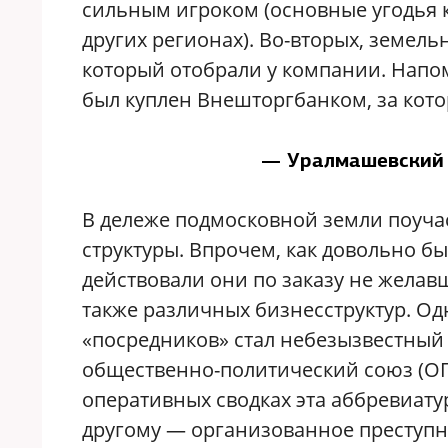
сильным игроком (основные угодья 
других регионах). Во-вторых, земел
который отобрали у компании. Напом
был куплен Внешторгбанком, за кото
— Уралмашевский
В дележе подмосковной земли поуч
структуры. Впрочем, как довольно б
действовали они по заказу не желавш
также различных бизнесструктур. Од
«посредников» стал небезызвестный
общественно-политический союз (ОП
оперативных сводках эта аббревиат
другому — организованное преступн