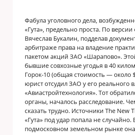
Ф
абула уголовного дела, возбужден
«Гута», предельно проста. По версии
Вячеслав Букалин, подделав докумен
арбитраже права на владение практ
пакетом акций ЗАО «Шарапово». Эт
бывшие совхозные угодья в 40 килом
Горок-10 (общая стоимость — около $
юрист отсудил ЗАО у его реального
«Авиастройтехнология». Тот обрати
органы, началось расследование. Че
сказать трудно. Источники The New T
«Гута» под удар попала не случайно. 
подмосковном земельном рынке она