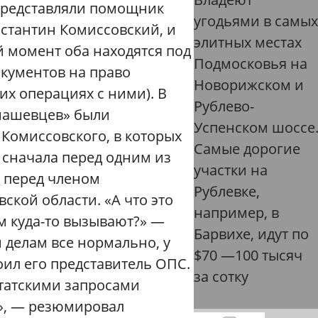
представляли помощник
угодьями в самых
нстантин Комиссовский, и
элитных местах
 момент оба находятся под
Подмосковья на
окументов на право
Новорижском и
х операциях с ними). В
Рублево-
машевцев» были
Успенском шоссе
Комиссовского, в которых
Самые дорогие
и сначала перед одним из
участки на
— перед членом
Рублевке,
ской области. «А что это
например, в
ем куда-то вызывают?» —
Барвихе, идут по
 делам все нормально, у
$70 —100 тысяч
оил его представитель ОПС.
за сотку
путатскими запросами
», — резюмировал