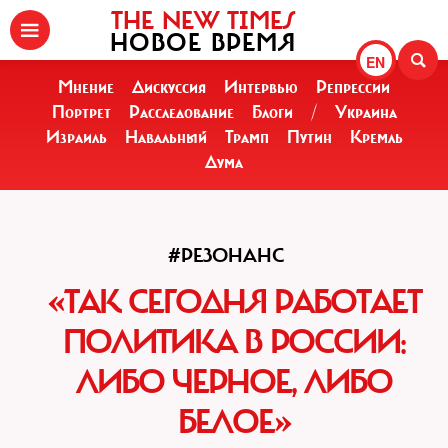
THE NEW TIMES
НОВОЕ ВРЕМЯ
EN
Мнение
Дискуссия
Интервью
Репрессии
Портрет
Расследование
Блоги
/
Украина
Израиль
Навальный
Трамп
Путин
Кремль
Дума
#РЕЗОНАНС
«ТАК СЕГОДНЯ РАБОТАЕТ
ПОЛИТИКА В РОССИИ:
ЛИБО ЧЕРНОЕ, ЛИБО
БЕЛОЕ»