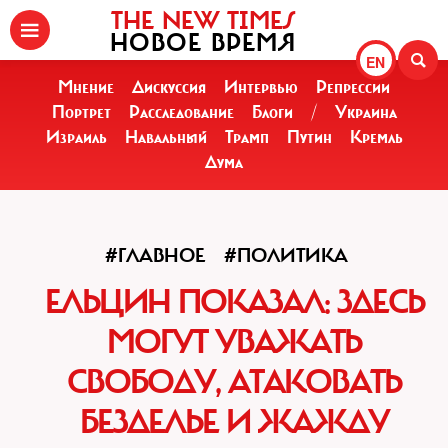
THE NEW TIMES
НОВОЕ ВРЕМЯ
EN
Мнение
Дискуссия
Интервью
Репрессии
Портрет
Расследование
Блоги
/
Украина
Израиль
Навальный
Трамп
Путин
Кремль
Дума
#ГЛАВНОЕ
#ПОЛИТИКА
ЕЛЬЦИН ПОКАЗАЛ: ЗДЕСЬ
МОГУТ УВАЖАТЬ
СВОБОДУ, АТАКОВАТЬ
БЕЗДЕЛЬЕ И ЖАЖДУ