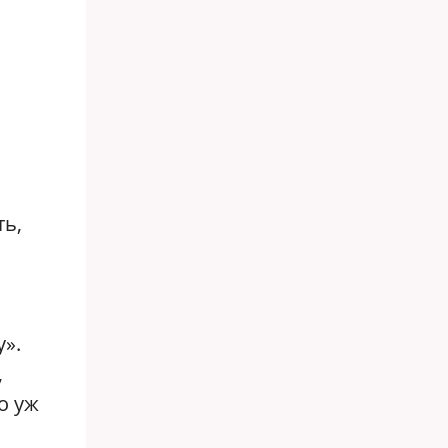
ть,
у».
,
о уж