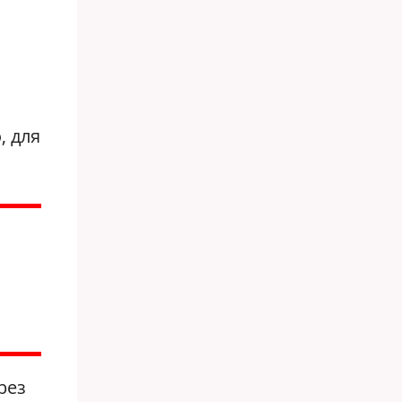
, для
рез