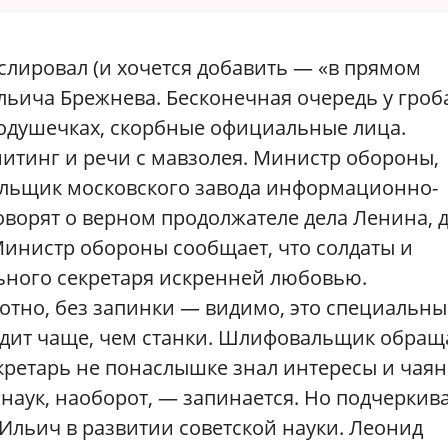
нслировал (и хочется добавить — «в прямом
льича Брежнева. Бесконечная очередь у гроб
одушечках, скорбные официальные лица.
итинг и речи с мавзолея. Министр обороны,
альщик московского завода информационно-
ворят о верном продолжателе дела Ленина, д
Министр обороны сообщает, что солдаты и
льного секретаря искренней любовью.
отно, без запинки — видимо, это специальн
дит чаще, чем станки. Шлифовальщик обращ
кретарь не понаслышке знал интересы и чая
 наук, наоборот, — запинается. Но подчеркив
 Ильич в развитии советской науки. Леонид