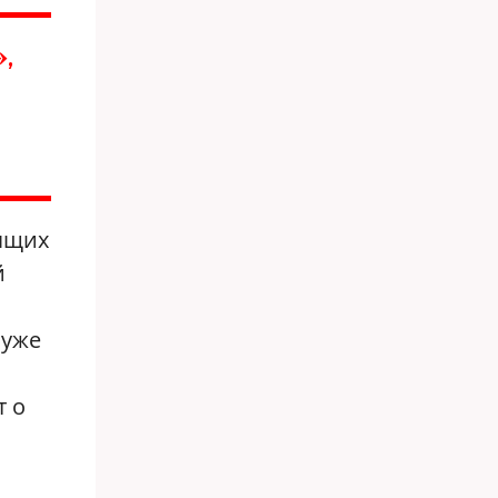
,
вящих
й
 уже
т о