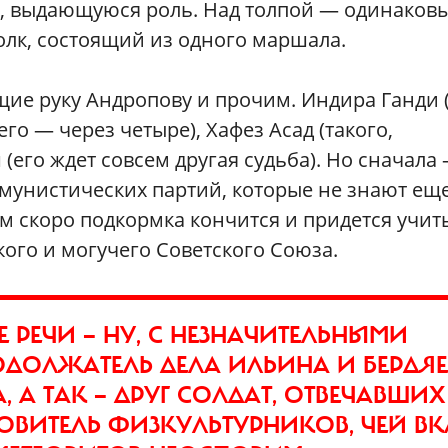
ю, выдающуюся роль. Над толпой — одинаков
олк, состоящий из одного маршала.
ие руку Андропову и прочим. Индира Ганди 
его — через четыре), Хафез Асад (такого,
 (его ждет совсем другая судьба). Но сначала
мунистических партий, которые не знают еще
ем скоро подкормка кончится и придется учит
кого и могучего Советского Союза.
ЖЕ РЕЧИ — НУ, С НЕЗНАЧИТЕЛЬНЫМИ
ОДОЛЖАТЕЛЬ ДЕЛА ИЛЬИНА И БЕРДЯЕ
 А ТАК — ДРУГ СОЛДАТ, ОТВЕЧАВШИХ
ВИТЕЛЬ ФИЗКУЛЬТУРНИКОВ, ЧЕЙ ВК