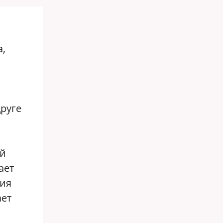
а,
руге
ый
ает
ния
ает