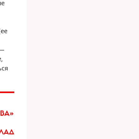
ые
(ее
 —
,
ься
ВА»
ЛАД