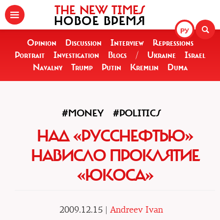
THE NEW TIMES
НОВОЕ ВРЕМЯ
РУ
Opinion
Discussion
Interview
Repressions
Portrait
Investigation
Blogs
/
Ukraine
Israel
Navalny
Trump
Putin
Kremlin
Duma
#MONEY
#POLITICS
НАД «РУССНЕФТЬЮ»
НАВИСЛО ПРОКЛЯТИЕ
«ЮКОСА»
2009.12.15 |
Andreev Ivan