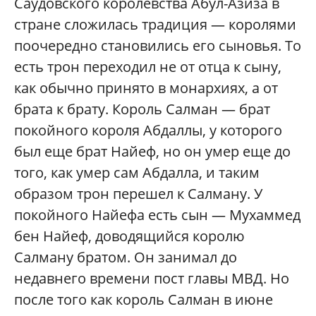
Саудовского королевства Абул-Азиза в
стране сложилась традиция — королями
поочередно становились его сыновья. То
есть трон переходил не от отца к сыну,
как обычно принято в монархиях, а от
брата к брату. Король Салман — брат
покойного короля Абдаллы, у которого
был еще брат Найеф, но он умер еще до
того, как умер сам Абдалла, и таким
образом трон перешел к Салману. У
покойного Найефа есть сын — Мухаммед
бен Найеф, доводящийся королю
Салману братом. Он занимал до
недавнего времени пост главы МВД. Но
после того как король Салман в июне