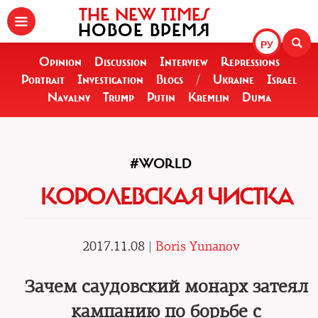
THE NEW TIMES
НОВОЕ ВРЕМЯ
РУ
Opinion
Discussion
Interview
Repressions
Portrait
Investigation
Blogs
/
Ukraine
Israel
Navalny
Trump
Putin
Kremlin
Duma
#WORLD
КОРОЛЕВСКАЯ ЧИСТКА
2017.11.08 |
Boris Yunanov
Зачем саудовский монарх затеял
кампанию по борьбе с