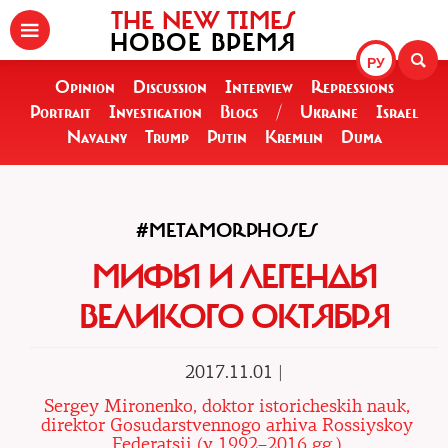
THE NEW TIMES
НОВОЕ ВРЕМЯ
РУ
Opinion
Discussion
Interview
Repressions
Portrait
Investigation
Blogs
/
Ukraine
Israel
Navalny
Trump
Putin
Kremlin
Duma
#METAMORPHOSES
МИФЫ И ЛЕГЕНДЫ
ВЕЛИКОГО ОКТЯБРЯ
2017.11.01 |
Sergey Mironenko, doktor istoricheskih nauk,
direktor Gosudarstvennogo arhiva Rossiyskoy
Federatsii (v 1992–2016 gg.)