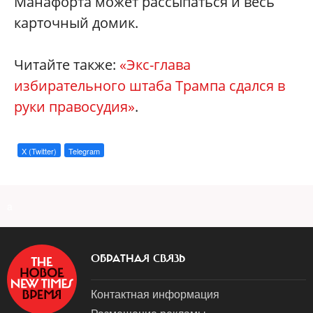
Манафорта может рассыпаться и весь
карточный домик.
Читайте также:
«Экс-глава
избирательного штаба Трампа сдался в
руки правосудия
»
.
X (Twitter)
Telegram
a
ОБРАТНАЯ СВЯЗЬ
Контактная информация