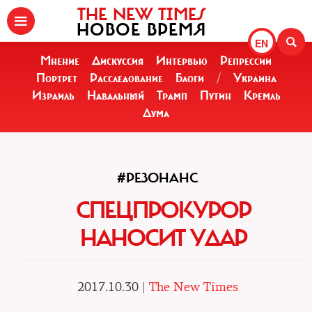
THE NEW TIMES
НОВОЕ ВРЕМЯ
EN
Мнение
Дискуссия
Интервью
Репрессии
Портрет
Расследование
Блоги
/
Украина
Израиль
Навальный
Трамп
Путин
Кремль
Дума
#РЕЗОНАНС
СПЕЦПРОКУРОР
НАНОСИТ УДАР
2017.10.30 |
The New Times