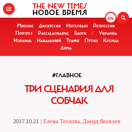
THE NEW TIMES
НОВОЕ ВРЕМЯ
EN
Мнение
Дискуссия
Интервью
Репрессии
Портрет
Расследование
Блоги
/
Украина
Израиль
Навальный
Трамп
Путин
Кремль
Дума
#ГЛАВНОЕ
ТРИ СЦЕНАРИЯ ДЛЯ
СОБЧАК
2017.10.21 |
Елена Теслова, Давид Яковлев