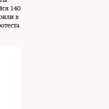
сты
йся 140
оили в
ротеста