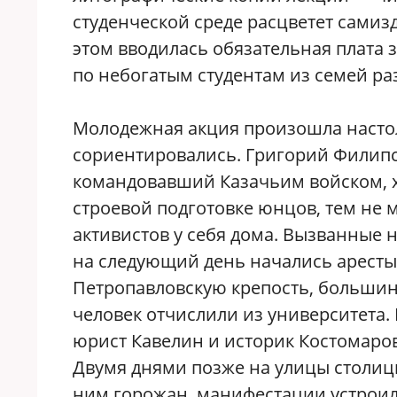
студенческой среде расцветет самиз
этом вводилась обязательная плата 
по небогатым студентам из семей р
Молодежная акция произошла настол
сориентировались. Григорий Филипс
командовавший Казачьим войском, х
строевой подготовке юнцов, тем не 
активистов у себя дома. Вызванные 
на следующий день начались аресты
Петропавловскую крепость, большинс
человек отчислили из университета.
юрист Кавелин и историк Костомаро
Двумя днями позже на улицы столиц
ним горожан, манифестации устроили