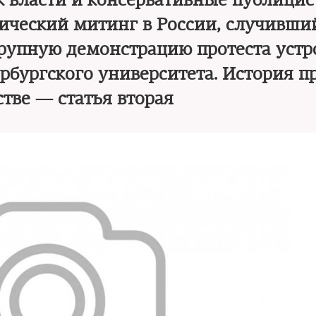
к власти и консервативные публици
ический митинг в России, случивши
 крупную демонстрацию протеста устр
рбургского университета. История п
стве — статья вторая