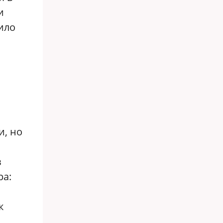
и
ило
и, но
в
ра:
к