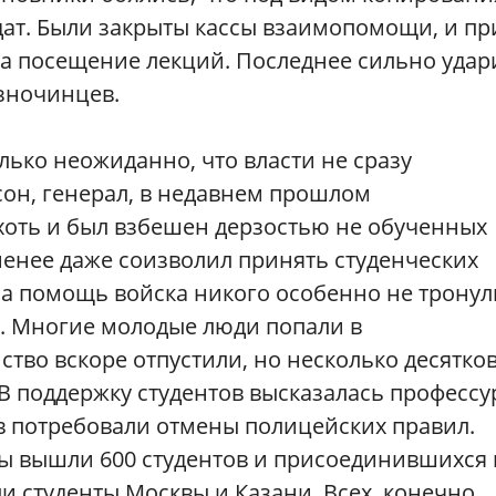
дат. Были закрыты кассы взаимопомощи, и пр
за посещение лекций. Последнее сильно удар
азночинцев.
ько неожиданно, что власти не сразу
он, генерал, в недавнем прошлом
оть и был взбешен дерзостью не обученных
менее даже соизволил принять студенческих
на помощь войска никого особенно не тронул
. Многие молодые люди попали в
тво вскоре отпустили, но несколько десятко
 В поддержку студентов высказалась профессу
в потребовали отмены полицейских правил.
ы вышли 600 студентов и присоединившихся 
 студенты Москвы и Казани. Всех, конечно,