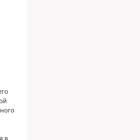
его
ой
дного
я в