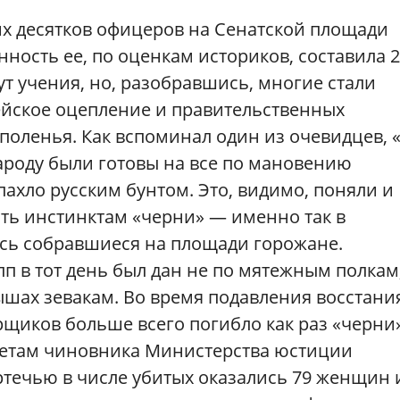
ких десятков офицеров на Сенатской площади
нность ее, по оценкам историков, составила 
дут учения, но, разобравшись, многие стали
ейское оцепление и правительственных
поленья. Как вспоминал один из очевидцев, 
ароду были готовы на все по мановению
пахло русским бунтом. Это, видимо, поняли и
ть инстинктам «черни» — именно так в
сь собравшиеся на площади горожане.
п в тот день был дан не по мятежным полкам,
ышах зевакам. Во время подавления восстани
рщиков больше всего погибло как раз «черни
счетам чиновника Министерства юстиции
артечью в числе убитых оказались 79 женщин 