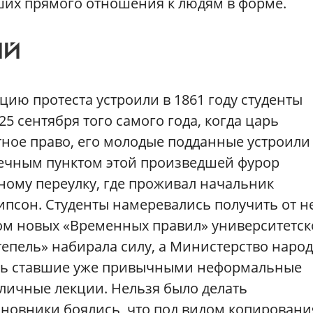
их прямого отношения к людям в форме.
ЫЙ
ию протеста устроили в 1861 году студенты
25 сентября того самого года, когда царь
стное право, его молодые подданные устроили
нечным пунктом этой произведшей фурор
ному переулку, где проживал начальник
ипсон. Студенты намеревались получить от н
ом новых «Временных правил» университетск
тепель» набирала силу, а Министерство наро
ть ставшие уже привычными неформальные
бличные лекции. Нельзя было делать
новники боялись, что под видом копировани