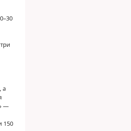
20–30
«три
 а
я
» —
и 150