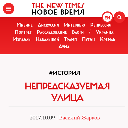
THE NEW TIMES
НОВОЕ ВРЕМЯ
EN
Мнение
Дискуссия
Интервью
Репрессии
Портрет
Расследование
Блоги
/
Украина
Израиль
Навальный
Трамп
Путин
Кремль
Дума
#ИСТОРИЯ
НЕПРЕДСКАЗУЕМАЯ
УЛИЦА
2017.10.09 |
Василий Жарков