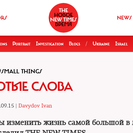
ORS
NEWS
ions
Portrait
Investigation
Blogs
/
Ukraine
Israel
#SMALL THINGS
ОТЫЕ СЛОВА
.09.15 |
Davydov Ivan
ны изменить жизнь самой большой в