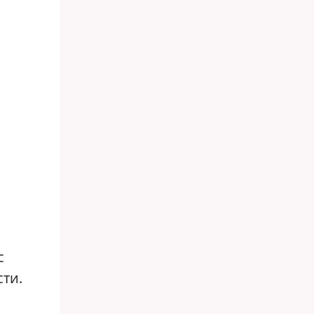
с
ти.