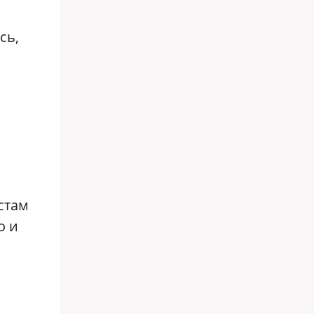
сь,
з
стам
о и