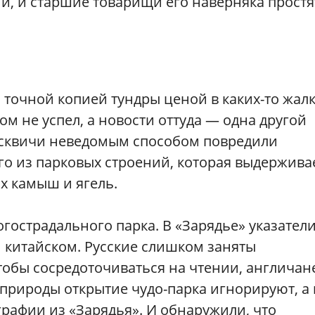
й, и старшие товарищи его наверняка простя
 точной копией тундры ценой в каких-то жал
ом не успел, а новости оттуда — одна другой
осквичи неведомым способом повредили
о из парковых строений, которая выдержива
ах камыш и ягель.
гострадального парка. В «Зарядье» указатели
и китайском. Русские слишком заняты
обы сосредоточиваться на чтении, англичане
природы открытие чудо-парка игнорируют, а 
рафии из «Зарядья». И обнаружили, что