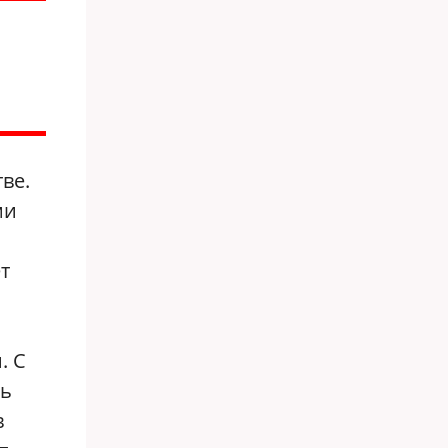
ве.
ми
т
. С
щь
в