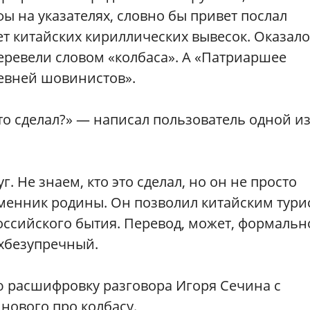
ы на указателях, словно бы привет послал
т китайских кириллических вывесок. Оказало
еревели словом «колбаса». А «Патриаршее
ревней шовинистов».
то сделал?» — написал пользователь одной и
г. Не знаем, кто это сделал, но он не просто
зменник родины. Он позволил китайским тури
оссийского бытия. Перевод, может, формальн
хбезупречный.
ю расшифровку разговора Игоря Сечина с
нового про колбасу.