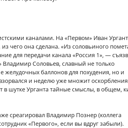
истскими каналами. На «Первом» Иван Ургант
 из чего она сделана. «Из соловьиного помет
ание для передачи канала «Россия 1», — съяз
» Владимир Соловьев, славный не только
 желудочных баллонов для похудения, но и
взорвался и неделю уже множит оскорбления
т в шутке Урганта тайные смыслы, в общем, к
аже среагировал Владимир Познер (коллега
отрудник «Первого», если вы вдруг забыли).