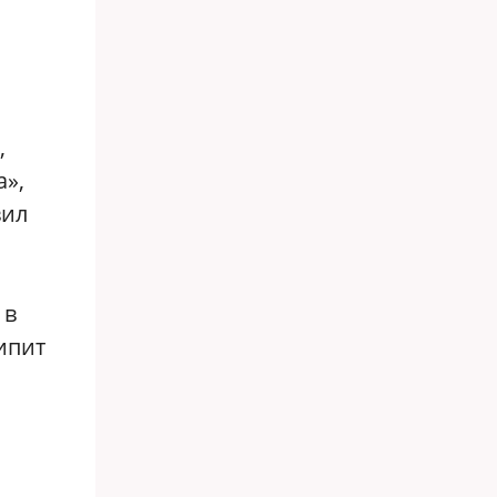
,
а»,
вил
 в
ипит