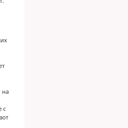
т.
ких
ет
 на
 с
вот