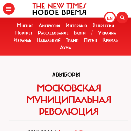
THE NEW TIMES
НОВОЕ ВРЕМЯ
EN
Мнение
Дискуссия
Интервью
Репрессии
Портрет
Расследование
Блоги
/
Украина
Израиль
Навальный
Трамп
Путин
Кремль
Дума
#ВЫБОРЫ
МОСКОВСКАЯ
МУНИЦИПАЛЬНАЯ
РЕВОЛЮЦИЯ