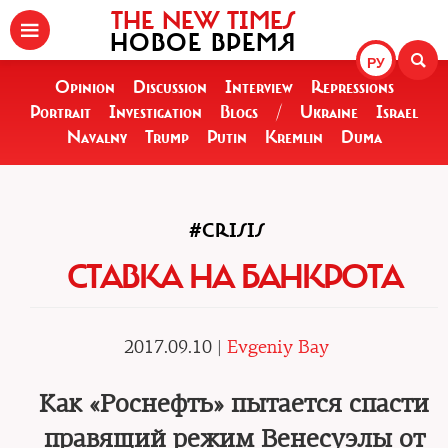
THE NEW TIMES
НОВОЕ ВРЕМЯ
РУ
Opinion
Discussion
Interview
Repressions
Portrait
Investigation
Blogs
/
Ukraine
Israel
Navalny
Trump
Putin
Kremlin
Duma
#CRISIS
СТАВКА НА БАНКРОТА
2017.09.10 |
Evgeniy Bay
Как «Роснефть» пытается спасти
правящий режим Венесуэлы от