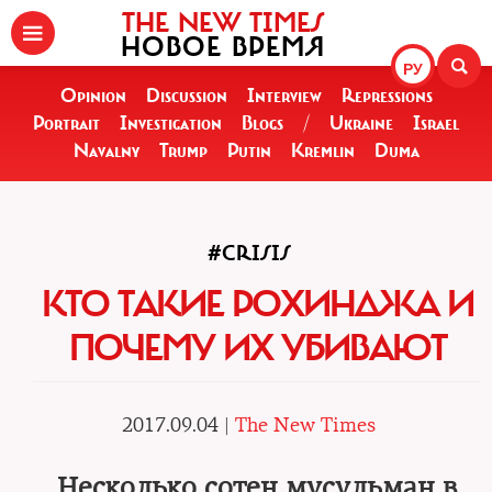
THE NEW TIMES
НОВОЕ ВРЕМЯ
РУ
Opinion
Discussion
Interview
Repressions
Portrait
Investigation
Blogs
/
Ukraine
Israel
Navalny
Trump
Putin
Kremlin
Duma
#CRISIS
КТО ТАКИЕ РОХИНДЖА И
ПОЧЕМУ ИХ УБИВАЮТ
2017.09.04 |
The New Times
Несколько сотен мусульман в