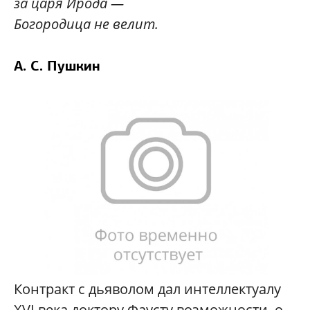
за царя Ирода —
Богородица не велит.
А. С. Пушкин
К
онтракт с дьяволом дал интеллектуалу
XVI века доктору Фаусту возможности, о