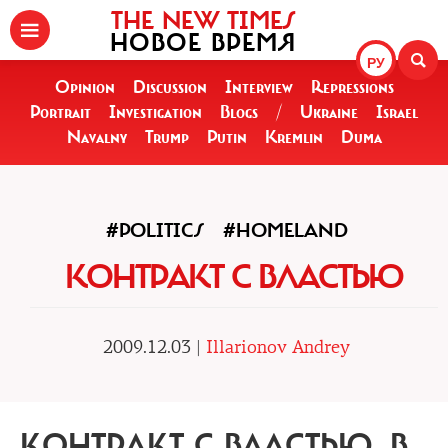
THE NEW TIMES
НОВОЕ ВРЕМЯ
РУ
Opinion
Discussion
Interview
Repressions
Portrait
Investigation
Blogs
/
Ukraine
Israel
Navalny
Trump
Putin
Kremlin
Duma
#POLITICS
#HOMELAND
КОНТРАКТ С ВЛАСТЬЮ
2009.12.03 |
Illarionov Andrey
КОНТРАКТ С ВЛАСТЬЮ.
В