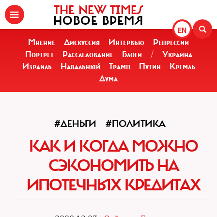
THE NEW TIMES
НОВОЕ ВРЕМЯ
EN
Мнение
Дискуссия
Интервью
Репрессии
Портрет
Расследование
Блоги
/
Украина
Израиль
Навальный
Трамп
Путин
Кремль
Дума
#ДЕНЬГИ
#ПОЛИТИКА
КАК И КОГДА МОЖНО
СЭКОНОМИТЬ НА
ИПОТЕЧНЫХ КРЕДИТАХ