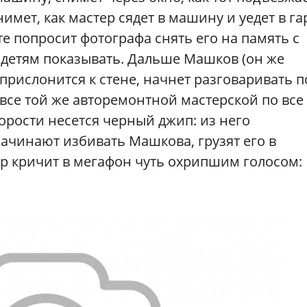
мет, как мастер сядет в машину и уедет в га
те попросит фотографа снять его на память с
детям показывать. Дальше Машков (он же
прислонится к стене, начнет разговаривать п
 все той же авторемонтной мастерской по все
орости несется черный джип: из него
ачинают избивать Машкова, грузят его в
ер кричит в мегафон чуть охрипшим голосом: