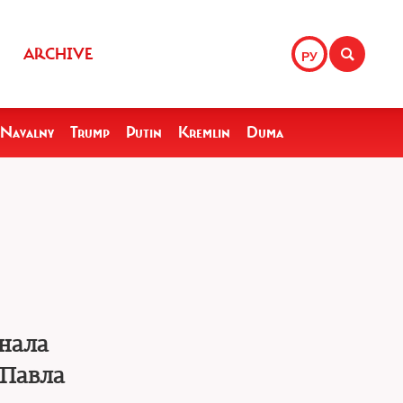
ARCHIVE
РУ
Navalny
Trump
Putin
Kremlin
Duma
знала
 Павла