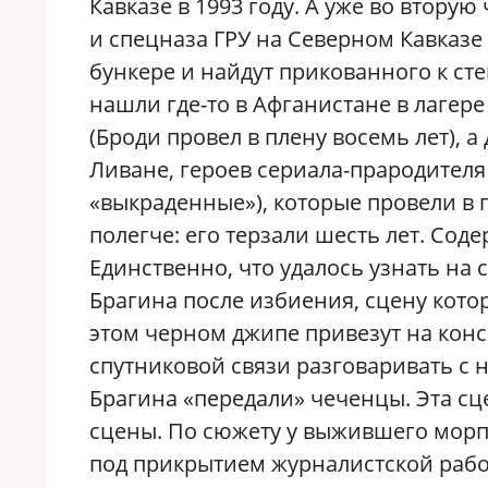
Кавказе в 1993 году. А уже во втору
и спецназа ГРУ на Северном Кавказе 
бункере и найдут прикованного к ст
нашли где-то в Афганистане в лагер
(Броди провел в плену восемь лет), а
Ливане, героев сериала-прародителя
«выкраденные»), которые провели в п
полегче: его терзали шесть лет. Сод
Единственно, что удалось узнать на 
Брагина после избиения, сцену кото
этом черном джипе привезут на конс
спутниковой связи разговаривать с 
Брагина «передали» чеченцы. Эта сце
сцены. По сюжету у выжившего морп
под прикрытием журналистской рабо