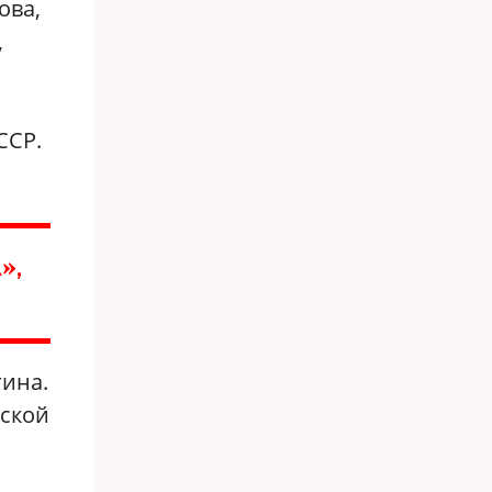
ова,
,
ССР.
»,
гина.
рской