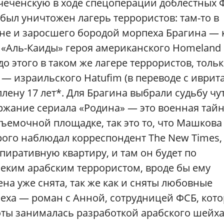
ю чеченскую в ходе спецоперации доблестных 
был уничтожен лагерь террористов: там-то в
ене и заросшего бородой морпеха Брагина — 
е «Аль-Каиды» героя американского Homeland
 до этого в таком же лагере террористов, тольк
 — израильского Hatufim (в переводе с иврит
лену 17 лет*. Для Брагина выбрали судьбу чу
ержание сериала «Родина» — это военная тайн
съемочной площадке, так это то, что Машков
рого наблюдал корреспондент The New Times,
пиративную квартиру, и там он будет по
неким арабским террористом, вроде бы ему
на уже снята, так же как и сняты любовные
еха — роман с Анной, сотрудницей ФСБ, кото
ты занималась разработкой арабского шейха