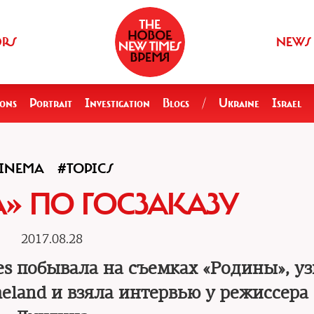
ORS
NEWS
ions
Portrait
Investigation
Blogs
/
Ukraine
Israel
INEMA
#TOPICS
» ПО ГОСЗАКАЗУ
2017.08.28
s побывала на съемках «Родины», у
eland и взяла интервью у режиссера