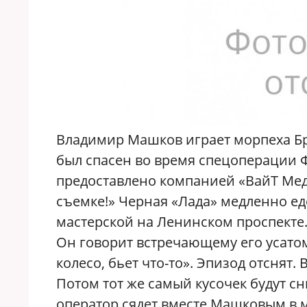
Владимир Машков играет морпеха Бра
был спасен во время спецоперации Ф
предоставлено компанией «ВайТ Мед
съемке!» Черная «Лада» медленно ед
мастерской на Ленинском проспекте
Он говорит встречающему его усатом
колесо, бьет что-то». Эпизод отснят. 
Потом тот же самый кусочек будут сн
оператор сядет вместе Машковым в м