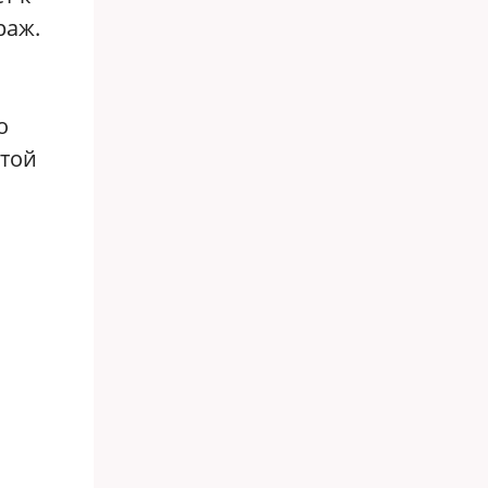
раж.
о
 той