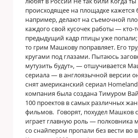
любят в России Не так били Когда т
происходящее на площадке кажется 
например, делают на съемочной пло
каждого свой кусочек работы — кто-т
предыдущий кадр птицы уже попали; кт
то грим Машкову поправляет. Его тр
кругами под глазами. Пытаюсь загов
мутузить будут», — отшучивается Ма
сериала — в англоязычной версии он 
снят американский сериал Homeland
компания была создана Тимуром Вайн
100 проектов в самых различных жа
фильмов. Говорят, похудел Машков с
играет главную роль — полковника м
со снайпером пропали без вести во