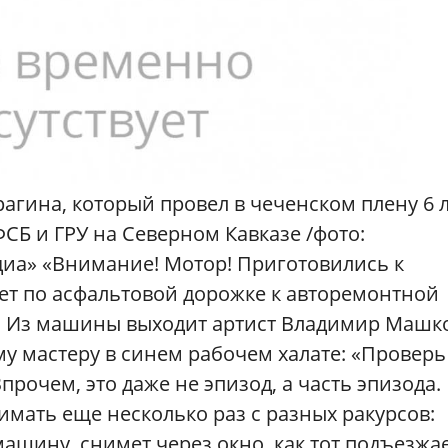
гина, который провел в чеченском плену 6 л
СБ и ГРУ на Северном Кавказе /фото:
иа» «Внимание! Мотор! Приготовились к
ет по асфальтовой дорожке к авторемонтной
. Из машины выходит артист Владимир Машко
у мастеру в синем рабочем халате: «Проверь
Впрочем, это даже не эпизод, а часть эпизода.
имать еще несколько раз с разных ракурсов:
ашину, снимет через окно, как тот подъезжае