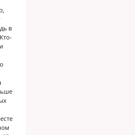
о,
у
дь в
Кто-
ми
го
а
льше
ых
есте
ном