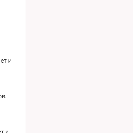
ет и
в.
т к