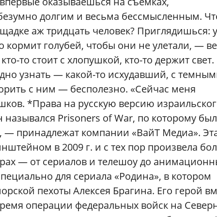
ы впервые оказываешься на съемках,
безумно долгим и весьма бессмысленным. Чт
щадке аж тридцать человек? Приглядишься: 
о кормит голубей, чтобы они не улетали, — ве
о-то стоит с хлопушкой, кто-то держит свет. 
удно узнать — какой-то исхудавший, с темны
орить с ним — бесполезно. «Сейчас меня
шков. *Права на русскую версию израильско
назывался Prisoners of War, по которому был
, — принадлежат компании «ВайТ Медиа». Эт
штейном в 2009 г. и с тех пор произвела бо
нрах — от сериалов и телешоу до анимационн
пециально для сериала «Родина», в котором
орской пехоты Алексея Брагина. Его герой вм
 время операции федеральных войск на Север