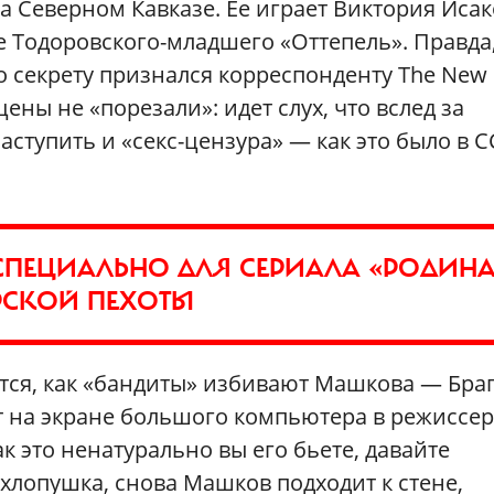
 Северном Кавказе. Ее играет Виктория Исак
 Тодоровского-младшего «Оттепель». Правда
о секрету признался корреспонденту The New
ены не «порезали»: идет слух, что вслед за
ступить и «секс-цензура» — как это было в С
СПЕЦИАЛЬНО ДЛЯ СЕРИАЛА «РОДИНА
ОРСКОЙ ПЕХОТЫ
тся, как «бандиты» избивают Машкова — Бра
т на экране большого компьютера в режиссе
ак это ненатурально вы его бьете, давайте
хлопушка, снова Машков подходит к стене,