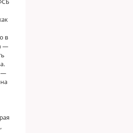
ФСБ
как
о в
а —
ть
а.
а —
 на
рая
,