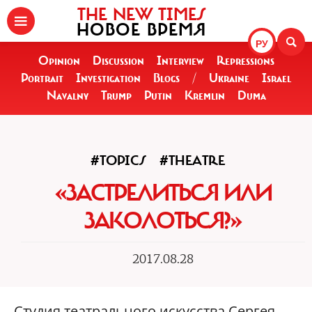
THE NEW TIMES
НОВОЕ ВРЕМЯ
РУ
Opinion
Discussion
Interview
Repressions
Portrait
Investigation
Blogs
/
Ukraine
Israel
Navalny
Trump
Putin
Kremlin
Duma
#TOPICS
#THEATRE
«ЗАСТРЕЛИТЬСЯ ИЛИ
ЗАКОЛОТЬСЯ?»
2017.08.28
Студия театрального искусства Сергея