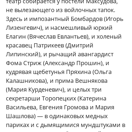
театр собирается у постели Максудова,
не вылезающего из войлочных тапок.
Здесь и импозантный Бомбардов (Игорь
Лизенгевич), и насмешливый юркий
Елагин (Вячеслав Евлантьев), и холеный
красавец Патрикеев (Дмитрий
Липинский), и рычащий авангардист
Фома Стриж (Александр Прошин), и
кудрявая щебетунья Пряхина (Ольга
Калашникова), и прима Вешнякова
(Мария Курденевич), и целых три
секретарши Торопецких (Катерина
Васильева, Евгения Громова и Мария
Шашлова) — в одинаковых медных
париках и с дымящимися мундштуками в