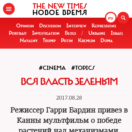
THE NEW TIMES
НОВОЕ ВРЕМЯ
РУ
Opinion
Discussion
Interview
Repressions
Portrait
Investigation
Blogs
/
Ukraine
Israel
Navalny
Trump
Putin
Kremlin
Duma
#CINEMA
#TOPICS
ВСЯ ВЛАСТЬ ЗЕЛЕНЫМ
2017.08.28
Режиссер Гарри Бардин привез в
Канны мультфильм о победе
растений над механизмами.