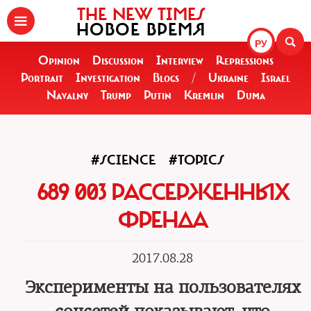
THE NEW TIMES
НОВОЕ ВРЕМЯ
РУ
Opinion
Discussion
Interview
Repressions
Portrait
Investigation
Blogs
/
Ukraine
Israel
Navalny
Trump
Putin
Kremlin
Duma
#SCIENCE
#TOPICS
689 003 РАССЕРЖЕННЫХ
ФРЕНДА
2017.08.28
Эксперименты на пользователях