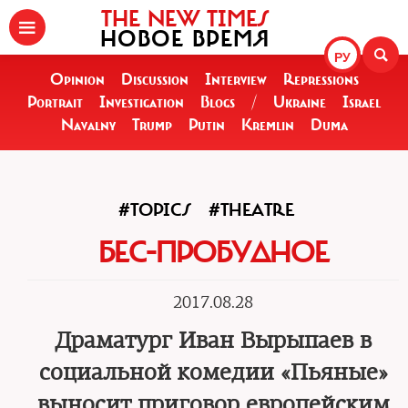
THE NEW TIMES
НОВОЕ ВРЕМЯ
РУ
Opinion
Discussion
Interview
Repressions
Portrait
Investigation
Blogs
/
Ukraine
Israel
Navalny
Trump
Putin
Kremlin
Duma
#TOPICS
#THEATRE
БЕС-ПРОБУДНОЕ
2017.08.28
Драматург Иван Вырыпаев в
социальной комедии «Пьяные»
выносит приговор европейским