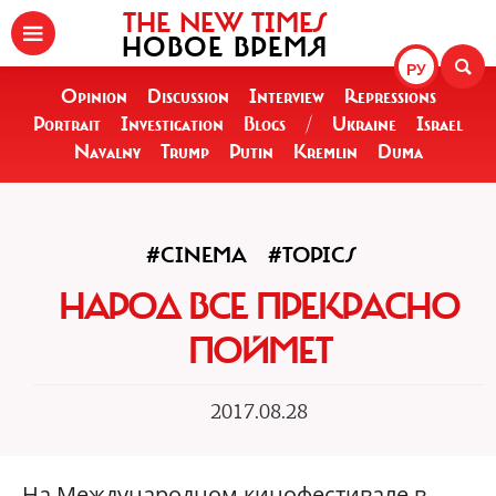
THE NEW TIMES
НОВОЕ ВРЕМЯ
РУ
Opinion
Discussion
Interview
Repressions
Portrait
Investigation
Blogs
/
Ukraine
Israel
Navalny
Trump
Putin
Kremlin
Duma
#CINEMA
#TOPICS
НАРОД ВСЕ ПРЕКРАСНО
ПОЙМЕТ
2017.08.28
На Международном кинофестивале в