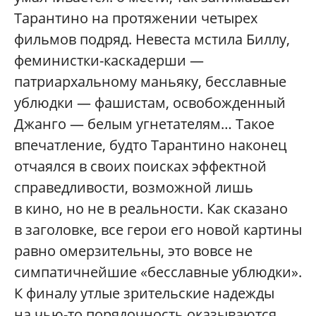
Тарантино на протяжении четырех
фильмов подряд. Невеста мстила Биллу,
феминистки-каскадерши —
патриархальному маньяку, бесславные
ублюдки — фашистам, освобожденный
Джанго — белым угнетателям… Такое
впечатление, будто Тарантино наконец
отчаялся в своих поисках эффектной
справедливости, возможной лишь
в кино, но не в реальности. Как сказано
в заголовке, все герои его новой картины
равно омерзительны, это вовсе не
симпатичнейшие «бесславные ублюдки».
К финалу утлые зрительские надежды
на чью-то порядочность оказываются