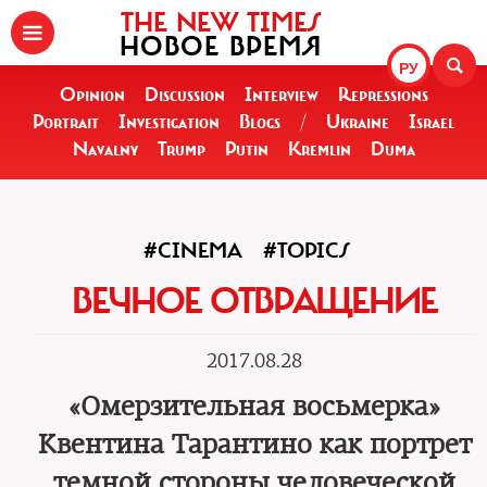
THE NEW TIMES
НОВОЕ ВРЕМЯ
РУ
Opinion
Discussion
Interview
Repressions
Portrait
Investigation
Blogs
/
Ukraine
Israel
Navalny
Trump
Putin
Kremlin
Duma
#CINEMA
#TOPICS
ВЕЧНОЕ ОТВРАЩЕНИЕ
2017.08.28
«Омерзительная восьмерка»
Квентина Тарантино как портрет
темной стороны человеческой