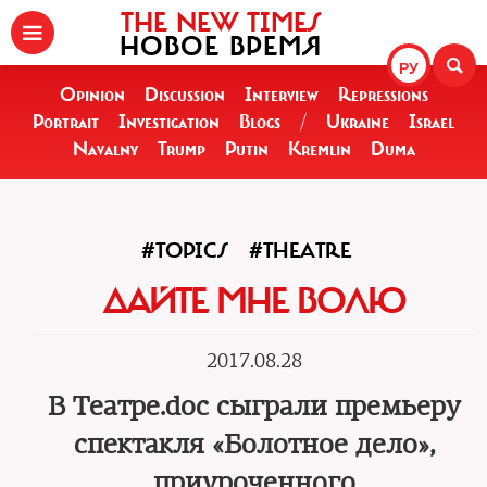
THE NEW TIMES
НОВОЕ ВРЕМЯ
РУ
Opinion
Discussion
Interview
Repressions
Portrait
Investigation
Blogs
/
Ukraine
Israel
Navalny
Trump
Putin
Kremlin
Duma
#TOPICS
#THEATRE
ДАЙТЕ МНЕ ВОЛЮ
2017.08.28
В Театре.doc сыграли премьеру
спектакля «Болотное дело»,
приуроченного