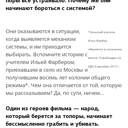
поры все устраивало. Почему же они
начинают бороться с системой?
Они оказываются в ситуации,
*Сельский учитель
когда выявляется механизм
Илья Фарбер
системы, и им приходится
обвинялся в получении
выбирать. Вспомните историю с
взятки. Освобожден по
учителем Ильей Фарбером,
УДО в декабре 2013 г.
приехавшим в село из Москвы и
получившим восемь лет колонии общего
режима*. Чем она отличается от той, которую
мы рассказываем? Да, по сути, ничем...
Один из героев фильма — народ,
который берется за топоры, начинает
бессмысленно грабить и убивать.