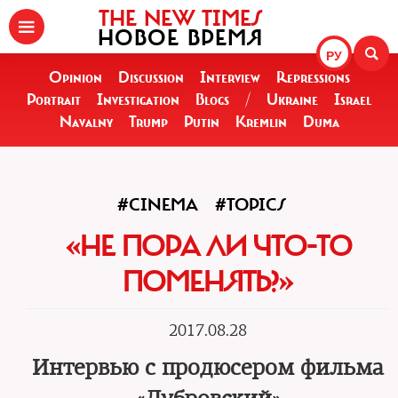
THE NEW TIMES
НОВОЕ ВРЕМЯ
РУ
Opinion
Discussion
Interview
Repressions
Portrait
Investigation
Blogs
/
Ukraine
Israel
Navalny
Trump
Putin
Kremlin
Duma
#CINEMA
#TOPICS
«НЕ ПОРА ЛИ ЧТО-ТО
ПОМЕНЯТЬ?»
2017.08.28
Интервью с продюсером фильма