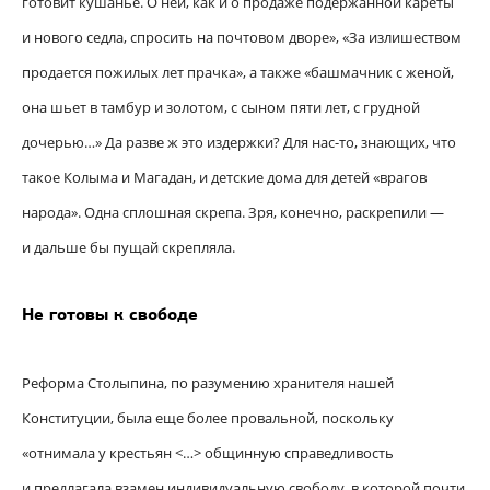
готовит кушанье. О ней, как и о продаже подержанной кареты
и нового седла, спросить на почтовом дворе», «За излишеством
продается пожилых лет прачка», а также «башмачник с женой,
она шьет в тамбур и золотом, с сыном пяти лет, с грудной
дочерью…» Да разве ж это издержки? Для нас-то, знающих, что
такое Колыма и Магадан, и детские дома для детей «врагов
народа». Одна сплошная скрепа. Зря, конечно, раскрепили —
и дальше бы пущай скрепляла.
Не готовы к свободе
Реформа Столыпина, по разумению хранителя нашей
Конституции, была еще более провальной, поскольку
«отнимала у крестьян <…> общинную справедливость
и предлагала взамен индивидуальную свободу, в которой почти