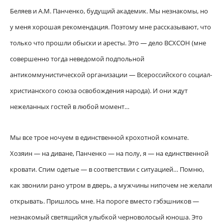
Беляев и А.М. Панченко, будущий академик. Мы незнакомы, но
у меня хорошая рекомендация. Поэтому мне рассказывают, что
только что прошли обыски и аресты. Это — дело ВСХСОН (мне
совершенно тогда неведомой подпольной
антикоммунистической организации — Всероссийского социал-
христианского союза освобождения народа). И они ждут
нежеланных гостей в любой момент…
Мы все трое ночуем в единственной крохотной комнате.
Хозяин — на диване, Панченко — на полу, я — на единственной
кровати. Спим одетые — в соответствии с ситуацией… Помню,
как звонили рано утром в дверь, а мужчины нипочем не желали
открывать. Пришлось мне. На пороге вместо гэбэшников —
незнакомый светящийся улыбкой черноволосый юноша. Это