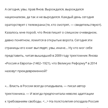
А сегодня, увы, прав Янов. Вырождался, вырождался
национализм, да так и не выродился. Каждый день сегодня
ораторствует с телеэкрана (те, кто смотрят, — свидетельствуют).
Казалось мне порой, что Янов пишет о слишком очевидном,
давно понятном, ломится в открытые ворота. Сегодня эти
страницы его книг выглядят, увы, иначе… Ну кто мог себе
представить, читая вышедший в 2009 году трехтомник Янова
«Россия и Европа» (1462–1921), что Великую Реформу* в 2014
назовут преждевременной?
«… Власть в России всегда опаздывала, — писал автор
трехтомника. — И всегда предпочитала неволю адаптации
к требованиям свободы. <…> На полстолетия опоздала Россия