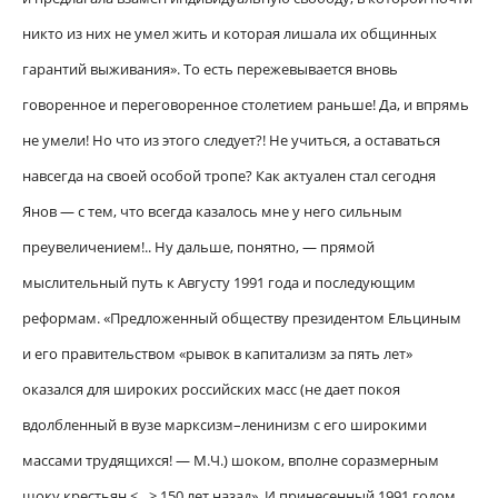
никто из них не умел жить и которая лишала их общинных
гарантий выживания». То есть пережевывается вновь
говоренное и переговоренное столетием раньше! Да, и впрямь
не умели! Но что из этого следует?! Не учиться, а оставаться
навсегда на своей особой тропе? Как актуален стал сегодня
Янов — с тем, что всегда казалось мне у него сильным
преувеличением!.. Ну дальше, понятно, — прямой
мыслительный путь к Августу 1991 года и последующим
реформам. «Предложенный обществу президентом Ельциным
и его правительством «рывок в капитализм за пять лет»
оказался для широких российских масс (не дает покоя
вдолбленный в вузе марксизм–ленинизм с его широкими
массами трудящихся! — М.Ч.) шоком, вполне соразмерным
шоку крестьян <…> 150 лет назад». И принесенный 1991 годом