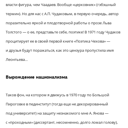
власти фигура, чем Чаадаев. Вообще «церковник» (гэбэшный
термин). Но для нас с А.П. Чудаковым, в первую очередь, автор
поразительно яркой и плодотворной работы о прозе Льва
Толстого — о ее, представьте себе, поэтике! В 1971 году Чудаков
процитирует ее в своей первой книге «Поэтика Чехова» —
и друзья будут поражаться, как это цензура пропустила имя
Леонтьева…
Вырождение национализма
Таков фон, на котором я движусь в 1970 году по Большой
Пироговке в пединститут (тогда еще не декорированный
под университет) на защиту незнакомого мне А. Янова —
с «проходным» (диссертант, несомненно, долго ломал голову),