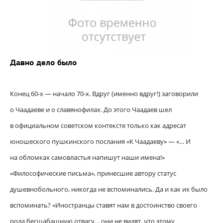
Давно дело было
Конец 60-х — начало 70-х. Вдруг (именно вдруг!) заговорили
о Чаадаеве и о славянофилах. До этого Чаадаев шел
в официальном советском контексте только как адресат
юношеского пушкинского послания «К Чаадаеву» — «… И
на обломках самовластья напишут наши имена!»
«Философические письма», принесшие автору статус
душевнобольного, никогда не вспоминались. Да и как их было
вспоминать? «Иностранцы ставят нам в достоинство своего
рода бесшабашную отвагу… они не видят, что этому