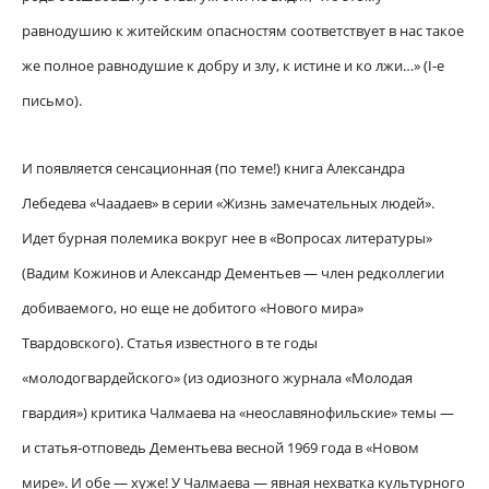
равнодушию к житейским опасностям соответствует в нас такое
же полное равнодушие к добру и злу, к истине и ко лжи…» (I-е
письмо).
И появляется сенсационная (по теме!) книга Александра
Лебедева «Чаадаев» в серии «Жизнь замечательных людей».
Идет бурная полемика вокруг нее в «Вопросах литературы»
(Вадим Кожинов и Александр Дементьев — член редколлегии
добиваемого, но еще не добитого «Нового мира»
Твардовского). Статья известного в те годы
«молодогвардейского» (из одиозного журнала «Молодая
гвардия») критика Чалмаева на «неославянофильские» темы —
и статья-отповедь Дементьева весной 1969 года в «Новом
мире». И обе — хуже! У Чалмаева — явная нехватка культурного