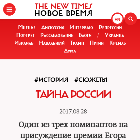
THE NEW TIMES
НОВОЕ ВРЕМЯ
EN
Мнение
Дискуссия
Интервью
Репрессии
Портрет
Расследование
Блоги
/
Украина
Израиль
Навальный
Трамп
Путин
Кремль
Дума
#ИСТОРИЯ
#СЮЖЕТЫ
ТАЙНА РОССИИ
2017.08.28
Один из трех номинантов на
присуждение премии Егора