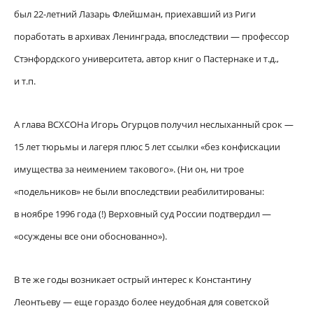
был 22-летний Лазарь Флейшман, приехавший из Риги
поработать в архивах Ленинграда, впоследствии — профессор
Стэнфордского университета, автор книг о Пастернаке и т.д.,
и т.п.
А глава ВСХСОНа Игорь Огурцов получил неслыханный срок —
15 лет тюрьмы и лагеря плюс 5 лет ссылки «без конфискации
имущества за неимением такового». (Ни он, ни трое
«подельников» не были впоследствии реабилитированы:
в ноябре 1996 года (!) Верховный суд России подтвердил —
«осуждены все они обоснованно»).
В те же годы возникает острый интерес к Константину
Леонтьеву — еще гораздо более неудобная для советской