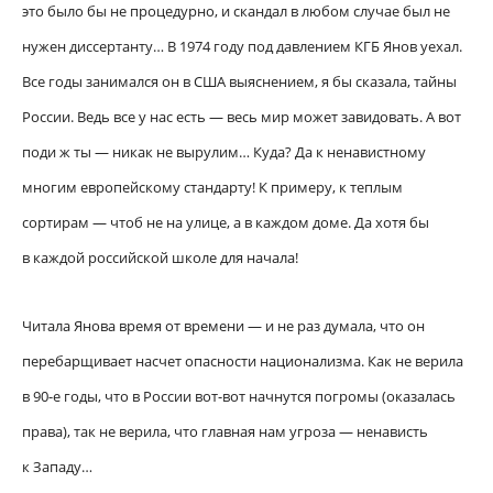
это было бы не процедурно, и скандал в любом случае был не
нужен диссертанту… В 1974 году под давлением КГБ Янов уехал.
Все годы занимался он в США выяснением, я бы сказала, тайны
России. Ведь все у нас есть — весь мир может завидовать. А вот
поди ж ты — никак не вырулим… Куда? Да к ненавистному
многим европейскому стандарту! К примеру, к теплым
сортирам — чтоб не на улице, а в каждом доме. Да хотя бы
в каждой российской школе для начала!
Читала Янова время от времени — и не раз думала, что он
перебарщивает насчет опасности национализма. Как не верила
в 90-е годы, что в России вот-вот начнутся погромы (оказалась
права), так не верила, что главная нам угроза — ненависть
к Западу…