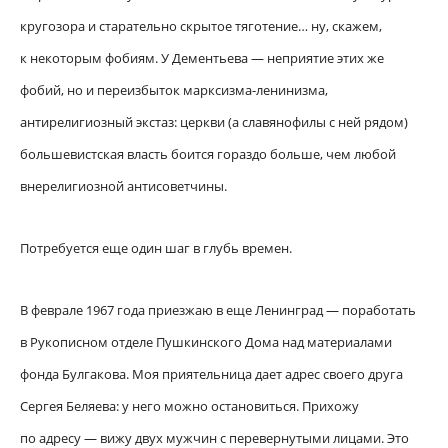
кругозора и старательно скрытое тяготение… ну, скажем,
к некоторым фобиям. У Дементьева — неприятие этих же
фобий, но и переизбыток марксизма-ленинизма,
антирелигиозный экстаз: церкви (а славянофилы с ней рядом)
большевистская власть боится гораздо больше, чем любой
внерелигиозной антисоветчины.
Потребуется еще один шаг в глубь времен.
В феврале 1967 года приезжаю в еще Ленинград — поработать
в Рукописном отделе Пушкинского Дома над материалами
фонда Булгакова. Моя приятельница дает адрес своего друга
Сергея Беляева: у него можно остановиться. Прихожу
по адресу — вижу двух мужчин с перевернутыми лицами. Это