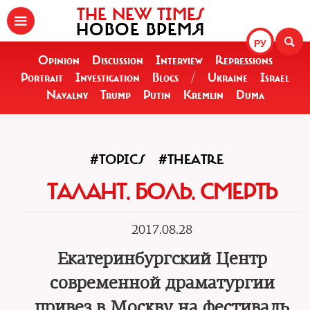
THE NEW TIMES
НОВОЕ ВРЕМЯ
РУ
Opinion
Discussion
Interview
Repressions
Portrait
Investigation
Blogs
/
Ukraine
Israel
Navalny
Trump
Putin
Kremlin
Duma
#TOPICS
#THEATRE
ТАЛАНТ. БОЛЬ. СМЕРТЬ
2017.08.28
Екатеринбургский Центр
современной драматургии
привез в Москву на фестиваль