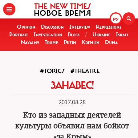
THE NEW TIMES
НОВОЕ ВРЕМЯ
РУ
Opinion
Discussion
Interview
Repressions
Portrait
Investigation
Blogs
/
Ukraine
Israel
Navalny
Trump
Putin
Kremlin
Duma
#TOPICS
#THEATRE
ЗАНАВЕС!
2017.08.28
Кто из западных деятелей
культуры объявил нам бойкот
«за Крым»