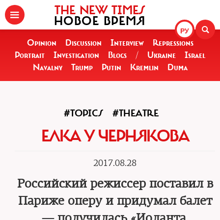
THE NEW TIMES
НОВОЕ ВРЕМЯ
РУ
Opinion
Discussion
Interview
Repressions
Portrait
Investigation
Blogs
/
Ukraine
Israel
Navalny
Trump
Putin
Kremlin
Duma
#TOPICS
#THEATRE
ЕЛКА У ЧЕРНЯКОВА
2017.08.28
Российский режиссер поставил в
Париже оперу и придумал балет
— получилась «Иоланта.