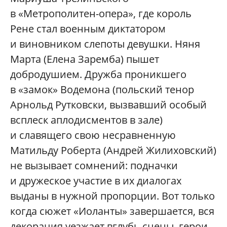
в «Метрополитен-опера», где король
Рене стал военным диктатором
и виновником слепоты девушки. Няня
Марта (Елена Заремба) пышет
добродушием. Дружба проникшего
в «замок» Водемона (польский тенор
Арнольд Рутковски, вызвавший особый
всплеск аплодисментов в зале)
и славящего свою несравненную
Матильду Роберта (Андрей Жилиховский)
не вызывает сомнений: подначки
и дружеское участие в их диалогах
выданы в нужной пропорции. Вот только
когда сюжет «Иоланты» завершается, вся
декорация уезжает вглубь сцены, герои