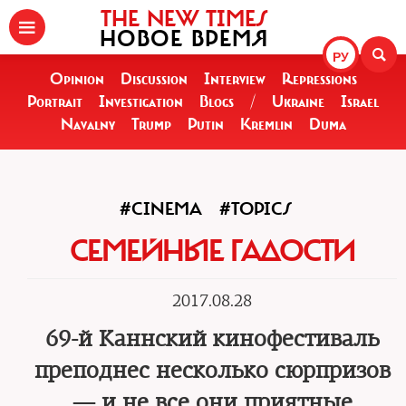
THE NEW TIMES
НОВОЕ ВРЕМЯ
РУ
Opinion
Discussion
Interview
Repressions
Portrait
Investigation
Blogs
/
Ukraine
Israel
Navalny
Trump
Putin
Kremlin
Duma
#CINEMA
#TOPICS
СЕМЕЙНЫЕ ГАДОСТИ
2017.08.28
69-й Каннский кинофестиваль
преподнес несколько сюрпризов
— и не все они приятные