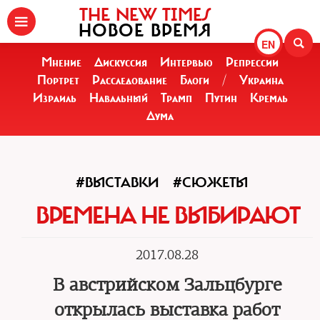
THE NEW TIMES
НОВОЕ ВРЕМЯ
EN
Мнение
Дискуссия
Интервью
Репрессии
Портрет
Расследование
Блоги
/
Украина
Израиль
Навальный
Трамп
Путин
Кремль
Дума
#ВЫСТАВКИ
#СЮЖЕТЫ
ВРЕМЕНА НЕ ВЫБИРАЮТ
2017.08.28
В австрийском Зальцбурге
открылась выставка работ