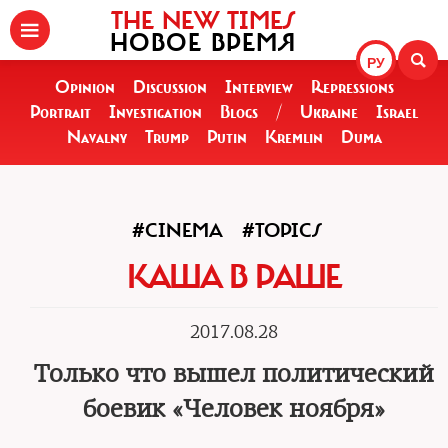
THE NEW TIMES
НОВОЕ ВРЕМЯ
РУ
Opinion
Discussion
Interview
Repressions
Portrait
Investigation
Blogs
/
Ukraine
Israel
Navalny
Trump
Putin
Kremlin
Duma
#CINEMA
#TOPICS
КАША В РАШЕ
2017.08.28
Только что вышел политический
боевик «Человек ноября»