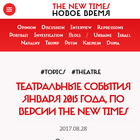
THE NEW TIMES
НОВОЕ ВРЕМЯ
Opinion
Discussion
Interview
Repressions
Portrait
Investigation
Blogs
/
Ukraine
Israel
Navalny
Trump
Putin
Kremlin
Duma
#TOPICS
#THEATRE
ТЕАТРАЛЬНЫЕ СОБЫТИЯ
ЯНВАРЯ 2015 ГОДА, ПО
ВЕРСИИ THE NEW TIMES
2017.08.28