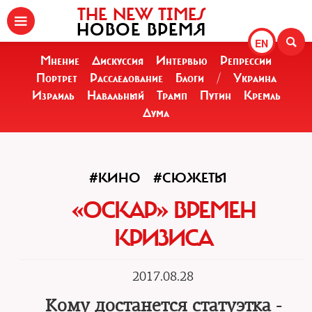
THE NEW TIMES
НОВОЕ ВРЕМЯ
EN
Мнение
Дискуссия
Интервью
Репрессии
Портрет
Расследование
Блоги
/
Украина
Израиль
Навальный
Трамп
Путин
Кремль
Дума
#КИНО
#СЮЖЕТЫ
«ОСКАР» ВРЕМЕН
КРИЗИСА
2017.08.28
Кому достанется статуэтка -