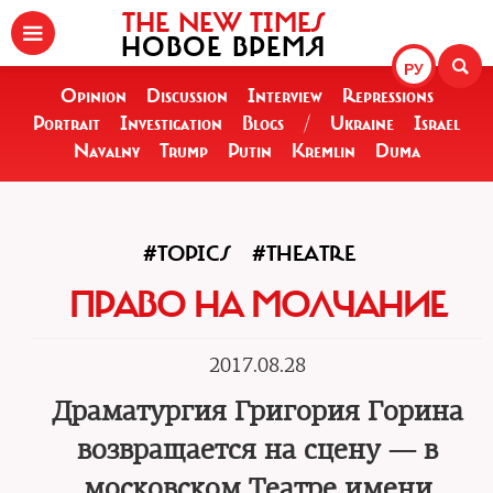
THE NEW TIMES
НОВОЕ ВРЕМЯ
РУ
Opinion
Discussion
Interview
Repressions
Portrait
Investigation
Blogs
/
Ukraine
Israel
Navalny
Trump
Putin
Kremlin
Duma
#TOPICS
#THEATRE
ПРАВО НА МОЛЧАНИЕ
2017.08.28
Драматургия Григория Горина
возвращается на сцену — в
московском Театре имени