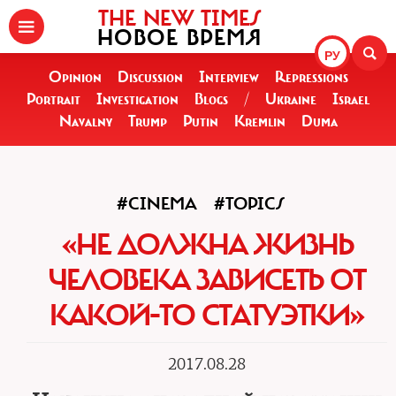
THE NEW TIMES
НОВОЕ ВРЕМЯ
РУ
Opinion
Discussion
Interview
Repressions
Portrait
Investigation
Blogs
/
Ukraine
Israel
Navalny
Trump
Putin
Kremlin
Duma
#CINEMA
#TOPICS
«НЕ ДОЛЖНА ЖИЗНЬ
ЧЕЛОВЕКА ЗАВИСЕТЬ ОТ
КАКОЙ-ТО СТАТУЭТКИ»
2017.08.28