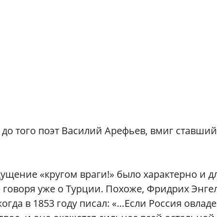
 до того поэт Василий Арефьев, вмиг ставший
щущение «кругом враги!» было характерно и д
 говоря уже о Турции. Похоже, Фридрих Энге
гда в 1853 году писал: «…Если Россия овладе