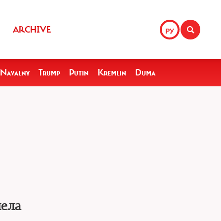
ARCHIVE
РУ
Navalny
Trump
Putin
Kremlin
Duma
пела