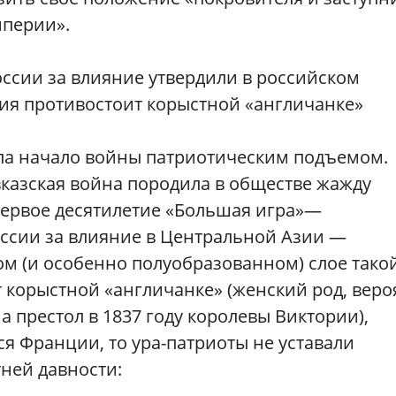
мперии».
ссии за влияние утвердили в российском
сия противостоит корыстной «англичанке»
ла начало войны патриотическим подъемом.
вказская война породила в обществе жажду
первое десятилетие «Большая игра»—
ссии за влияние в Центральной Азии —
ом (и особенно полуобразованном) слое тако
т корыстной «англичанке» (женский род, веро
а престол в 1837 году королевы Виктории),
тся Франции, то ура-патриоты не уставали
ней давности: