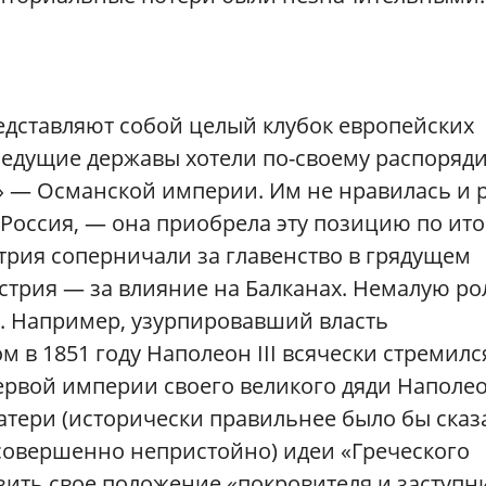
дставляют собой целый клубок европейских
едущие державы хотели по-своему распоряди
» — Османской империи. Им не нравилась и 
Россия, — она приобрела эту позицию по ит
трия соперничали за главенство в грядущем
стрия — за влияние на Балканах. Немалую ро
. Например, узурпировавший власть
 в 1851 году Наполеон III всячески стремилс
рвой империи своего великого дяди Наполеон
атери (исторически правильнее было бы сказ
 совершенно непристойно) идеи «Греческого
изить свое положение «покровителя и заступн