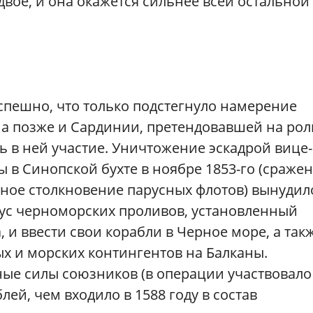
двое, и она окажется сильнее всей остальной
спешно, что только подстегнуло намерение
 а позже и Сардинии, претендовавшей на рол
 в ней участие. Уничтожение эскадрой вице-
 в Синопской бухте в ноябре 1853-го (сраже
пное столкновение парусных флотов) вынудил
ус черноморских проливов, установленный
 и ввести свои корабли в Черное море, а так
ых и морских контингентов на Балканы.
ные силы союзников (в операции участвовало
лей, чем входило в 1588 году в состав