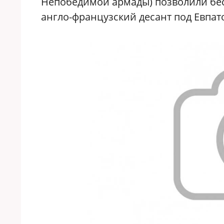
Непобедимой армады) позволили бе
англо-французский десант под Евпат