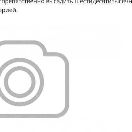
спрепятственно высадить шестидесятитысяч
орией.