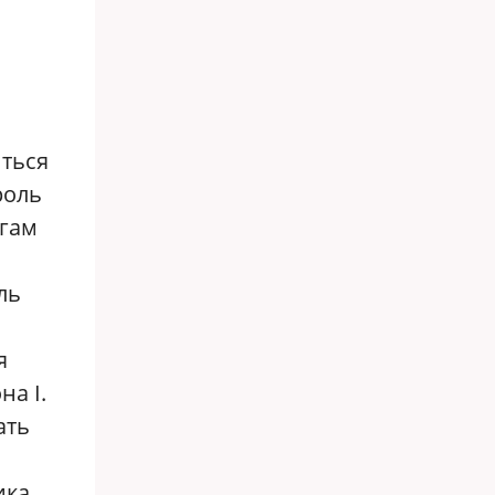
ться
роль
огам
ль
я
а I.
ать
ика