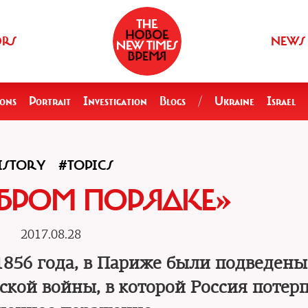
ORS
NEWS
ions
Portrait
Investigation
Blogs
/
Ukraine
Israel
ISTORY
#TOPICS
ОБРОМ ПОРЯДКЕ»
2017.08.28
 1856 года, в Париже были подведены
кой войны, в которой Россия потер