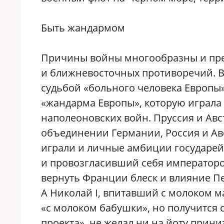
Быть жандармом
Причины войны многообразны и пре
и ближневосточных противоречий. В
судьбой «больного человека Европы
«жандарма Европы», которую играла 
наполеоновских войн. Пруссия и Авс
объединении Германии, Россия и Ав
играли и личные амбиции государей
и провозгласивший себя императором
вернуть Франции блеск и влияние Пе
А Николай I, впитавший с молоком м
«с молоком бабушки», но получится
проекта», не желал ни на йоту прин